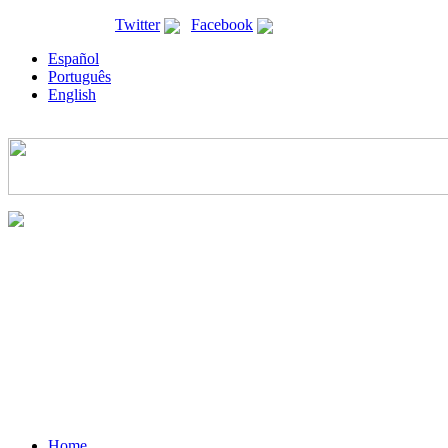
ricyt@ricyt.org |
Twitter
|
Facebook
Español
Português
English
Home