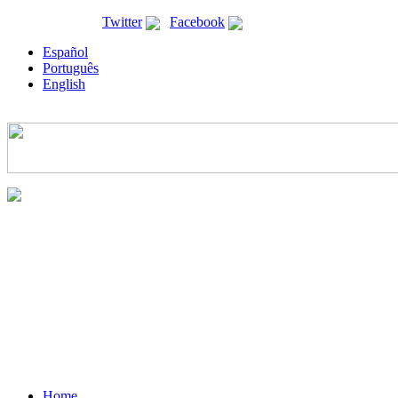
ricyt@ricyt.org |
Twitter
|
Facebook
Español
Português
English
Home