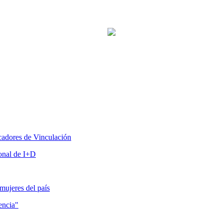
icadores de Vinculación
onal de I+D
mujeres del país
encia"