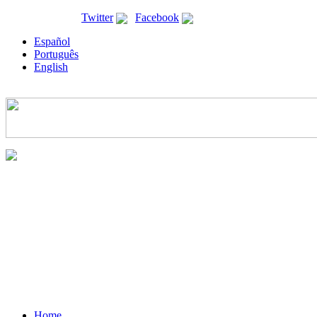
ricyt@ricyt.org |
Twitter
|
Facebook
Español
Português
English
Home