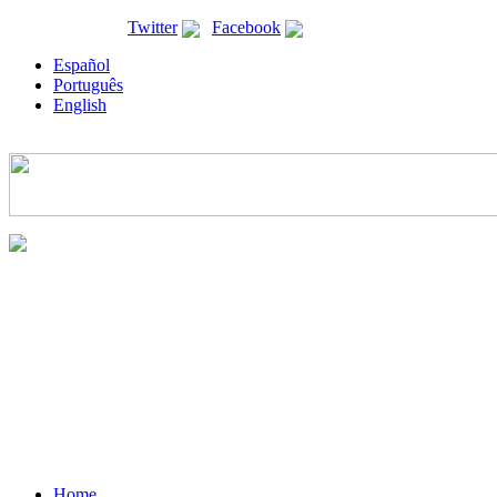
ricyt@ricyt.org |
Twitter
|
Facebook
Español
Português
English
Home