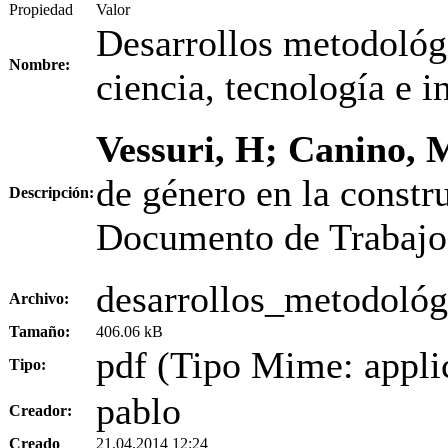
Propiedad
Valor
Desarrollos metodológi
Nombre:
ciencia, tecnología e 
Vessuri, H; Canino, 
de género en la constr
Descripción:
Documento de Trabajo.
desarrollos_metodológ
Archivo:
Tamaño:
406.06 kB
pdf (Tipo Mime: appli
Tipo:
pablo
Creador:
Creado
21.04.2014 12:24