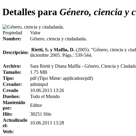
Detalles para
Género, ciencia y 
Propiedad
Valor
Nombre:
Género, ciencia y ciudadanía.
Rietti, S. y Maffía, D.
(2005). "Género, ciencia y c
Descripción:
diciembre 2005. Págs.: 539-544.
Archivo:
Sara Rietti y Diana Maffía - Género, Ciencia y Ciudada
Tamaño:
1.75 MB
Tipo:
pdf (Tipo Mime: application/pdf)
Creador:
adminpol
Creado
10.06.2013 13:26
Dueños:
Todo el Mundo
Mantenido
Editor
por:
Hits:
38251 Hits
Actualizado
10.06.2013 13:28
el:
Web: