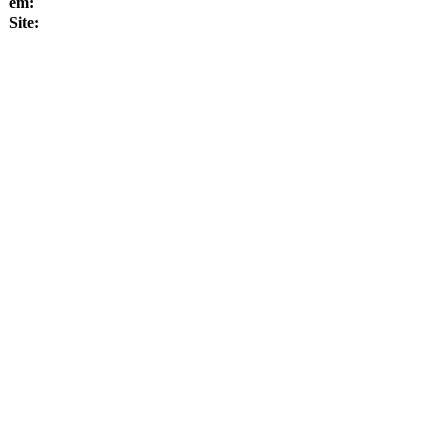
em:
Site: