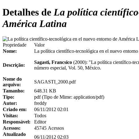
Detalhes de
La política científic
América Latina
Propriedade
Valor
Nome:
La política científico-tecnológica en el nuevo entorn
Sagasti, Francsico
(2000): "La política científico-t
Descrição:
número especial, Vol. 50, México.
Nome do
SAGASTI_2000.pdf
arquivo:
Tamanho:
648.31 KB
Tipo:
pdf (Tipo de Mime: application/pdf)
Autor:
freddy
Criado em:
06/11/2012 02:01
Visitas:
Todos
Responsável:
Editor
Acessos:
45745 Acessos
Atualizado
06/11/2012 02:03