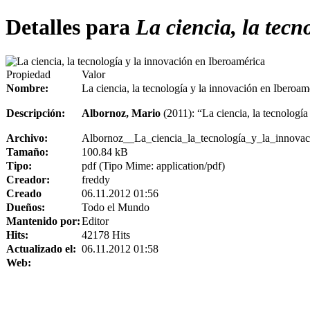
Detalles para
La ciencia, la tecn
Propiedad
Valor
Nombre:
La ciencia, la tecnología y la innovación en Iberoam
Descripción:
Albornoz, Mario
(2011): “La ciencia, la tecnologí
Archivo:
Albornoz__La_ciencia_la_tecnología_y_la_innovac
Tamaño:
100.84 kB
Tipo:
pdf (Tipo Mime: application/pdf)
Creador:
freddy
Creado
06.11.2012 01:56
Dueños:
Todo el Mundo
Mantenido por:
Editor
Hits:
42178 Hits
Actualizado el:
06.11.2012 01:58
Web: