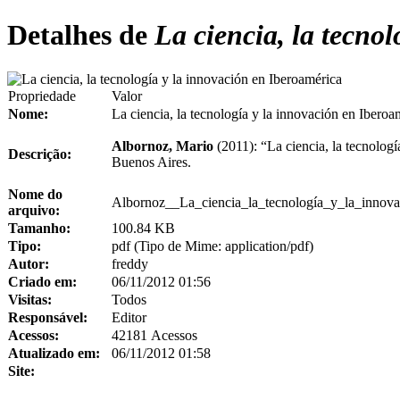
Detalhes de
La ciencia, la tecnol
Propriedade
Valor
Nome:
La ciencia, la tecnología y la innovación en Iberoa
Albornoz, Mario
(2011): “La ciencia, la tecnolog
Descrição:
Buenos Aires.
Nome do
Albornoz__La_ciencia_la_tecnología_y_la_innova
arquivo:
Tamanho:
100.84 KB
Tipo:
pdf (Tipo de Mime: application/pdf)
Autor:
freddy
Criado em:
06/11/2012 01:56
Visitas:
Todos
Responsável:
Editor
Acessos:
42181 Acessos
Atualizado em:
06/11/2012 01:58
Site: