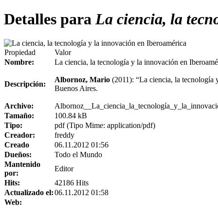
Detalles para
La ciencia, la tecn
Propiedad
Valor
Nombre:
La ciencia, la tecnología y la innovación en Iberoamé
Albornoz, Mario
(2011): “La ciencia, la tecnología
Descripción:
Buenos Aires.
Archivo:
Albornoz__La_ciencia_la_tecnología_y_la_innovaci
Tamaño:
100.84 kB
Tipo:
pdf (Tipo Mime: application/pdf)
Creador:
freddy
Creado
06.11.2012 01:56
Dueños:
Todo el Mundo
Mantenido
Editor
por:
Hits:
42186 Hits
Actualizado el:
06.11.2012 01:58
Web: