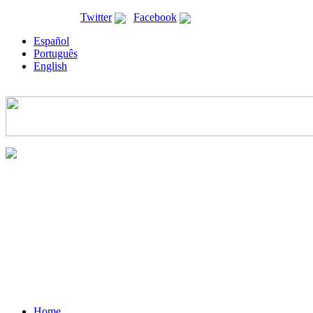
ricyt@ricyt.org |
Twitter
|
Facebook
Español
Português
English
Home