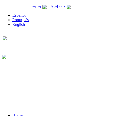
ricyt@ricyt.org |
Twitter
|
Facebook
Español
Português
English
Home