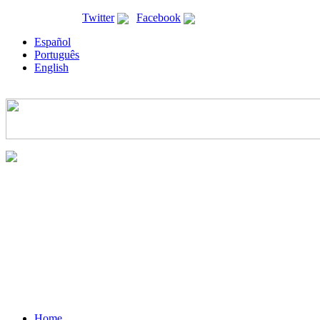
ricyt@ricyt.org |
Twitter
|
Facebook
Español
Português
English
Home