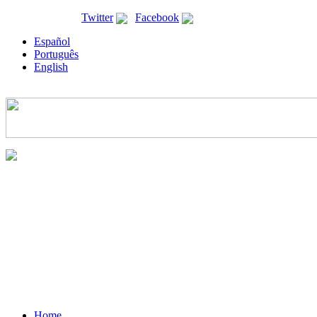
ricyt@ricyt.org |
Twitter
|
Facebook
Español
Português
English
Home