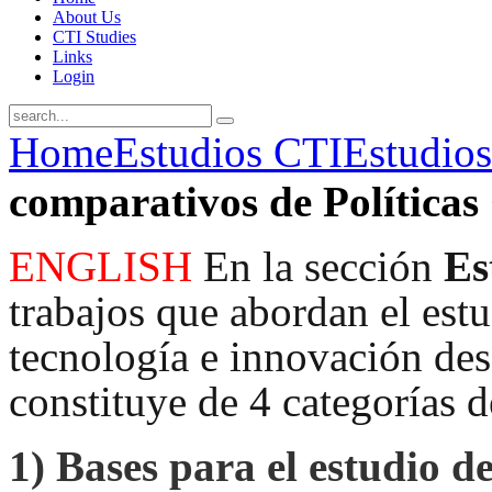
About Us
CTI Studies
Links
Login
Home
Estudios CTI
Estudios
comparativos de Política
ENGLISH
En la sección
Es
trabajos que abordan el estud
tecnología e innovación desd
constituye de 4 categorías d
1)
Bases para el estudio de