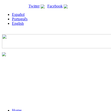
ricyt@ricyt.org |
Twitter
|
Facebook
Español
Português
English
Home