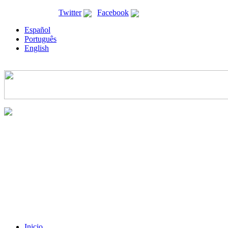
ricyt@ricyt.org |
Twitter
|
Facebook
Español
Português
English
Inicio