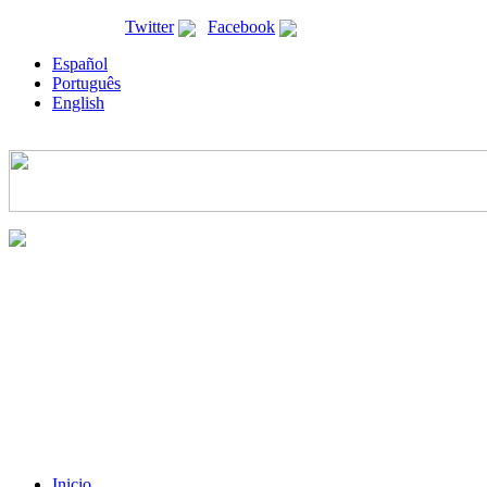
ricyt@ricyt.org |
Twitter
|
Facebook
Español
Português
English
Inicio