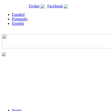
ricyt@ricyt.org |
Twitter
|
Facebook
Español
Português
English
Home