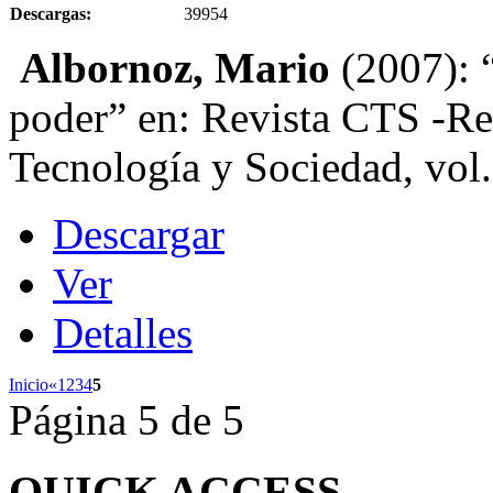
Descargas:
39954
Albornoz, Mario
(2007): “
poder” en: Revista CTS -Re
Tecnología y Sociedad, vol.
Descargar
Ver
Detalles
Inicio
«
1
2
3
4
5
Página 5 de 5
QUICK
ACCESS