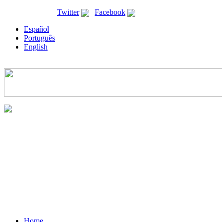
ricyt@ricyt.org |
Twitter
|
Facebook
Español
Português
English
Home