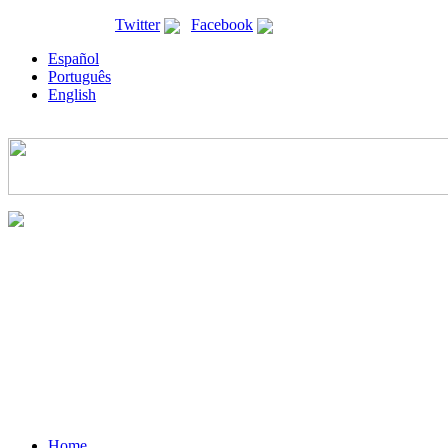
ricyt@ricyt.org |
Twitter
|
Facebook
Español
Português
English
Home