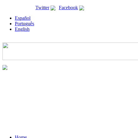
ricyt@ricyt.org |
Twitter
|
Facebook
Español
Português
English
Home