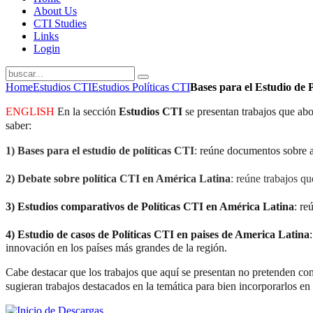
About Us
CTI Studies
Links
Login
Home
Estudios CTI
Estudios Políticas CTI
Bases para el Estudio de 
ENGLISH
En la sección
Estudios CTI
se presentan trabajos que abor
saber:
1)
Bases para el estudio de políticas CTI
:
reúne documentos sobre asp
2)
Debate sobre política CTI en América Latina
: reúne trabajos qu
3)
Estudios comparativos de Políticas CTI en América Latina
:
re
4)
Estudio de casos de Políticas CTI en paises de America Latina
innovación en los países más grandes de la región.
Cabe destacar que los trabajos que aquí se presentan no pretenden con
sugieran trabajos destacados en la temática para bien incorporarlos en 