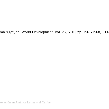
n Age", en: World Development, Vol. 25, N.10, pp. 1561-1568, 199
nnovación en América Latina y el Caribe