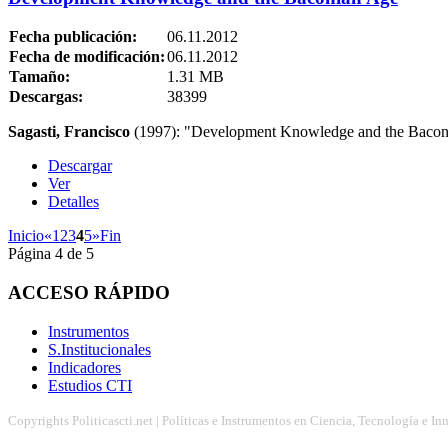
Fecha publicación:
06.11.2012
Fecha de modificación:
06.11.2012
Tamaño:
1.31 MB
Descargas:
38399
Sagasti, Francisco
(1997): "Development Knowledge and the Baconia
Descargar
Ver
Detalles
Inicio
«
1
2
3
4
5
»
Fin
Página 4 de 5
ACCESO
RÁPIDO
Instrumentos
S.Institucionales
Indicadores
Estudios CTI
Copyrights Politicascti.net | Políticas e Instrumentos en Ciencia, Tecnología e I