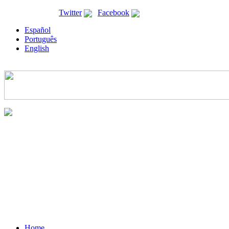
ricyt@ricyt.org |
Twitter
|
Facebook
Español
Português
English
Home