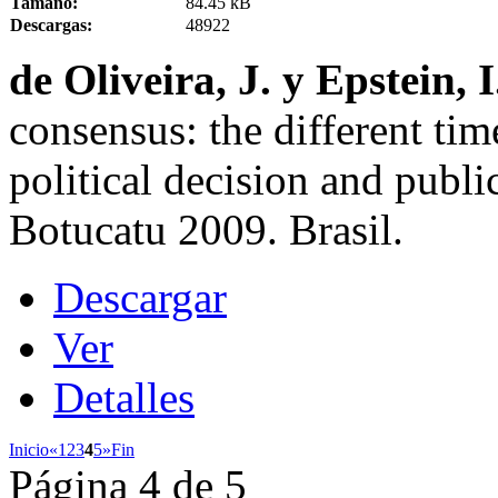
Tamaño:
84.45 kB
Descargas:
48922
de Oliveira, J. y Epstein, 
consensus: the different tim
political decision and publi
Botucatu 2009. Brasil.
Descargar
Ver
Detalles
Inicio
«
1
2
3
4
5
»
Fin
Página 4 de 5