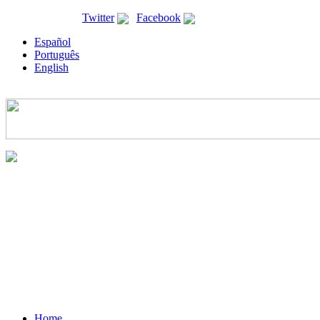
ricyt@ricyt.org |
Twitter
|
Facebook
Español
Português
English
Home