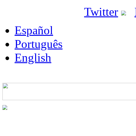
ricyt@ricyt.org |
Twitter
|
Español
Português
English