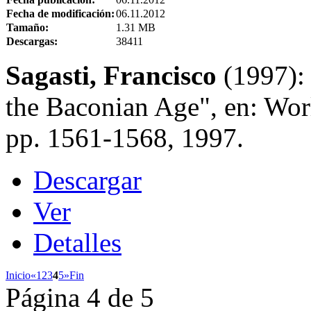
Fecha de modificación:
06.11.2012
Tamaño:
1.31 MB
Descargas:
38411
Sagasti, Francisco
(1997):
the Baconian Age", en: Wor
pp. 1561-1568, 1997.
Descargar
Ver
Detalles
Inicio
«
1
2
3
4
5
»
Fin
Página 4 de 5