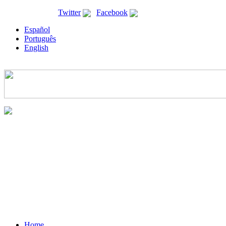
ricyt@ricyt.org |
Twitter
|
Facebook
Español
Português
English
Home