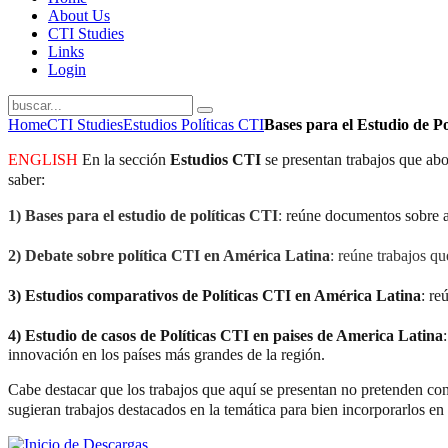
About Us
CTI Studies
Links
Login
Home
CTI Studies
Estudios Políticas CTI
Bases para el Estudio de Po
ENGLISH
En la sección
Estudios CTI
se presentan trabajos que abor
saber:
1)
Bases para el estudio de políticas CTI
:
reúne documentos sobre asp
2)
Debate sobre política CTI en América Latina
: reúne trabajos qu
3)
Estudios comparativos de Políticas CTI en América Latina
:
re
4)
Estudio de casos de Políticas CTI en paises de America Latina
innovación en los países más grandes de la región.
Cabe destacar que los trabajos que aquí se presentan no pretenden con
sugieran trabajos destacados en la temática para bien incorporarlos en 