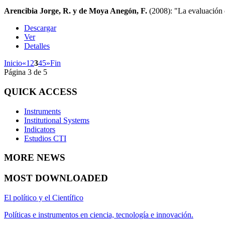
Arencibia Jorge, R. y de Moya Anegón, F.
(2008): "La evaluación d
Descargar
Ver
Detalles
Inicio
«
1
2
3
4
5
»
Fin
Página 3 de 5
QUICK
ACCESS
Instruments
Institutional Systems
Indicators
Estudios CTI
MORE
NEWS
MOST
DOWNLOADED
El político y el Científico
Políticas e instrumentos en ciencia, tecnología e innovación.