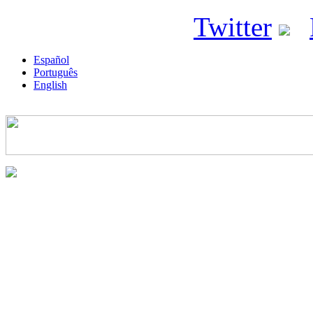
ricyt@ricyt.org |
Twitter
|
Español
Português
English