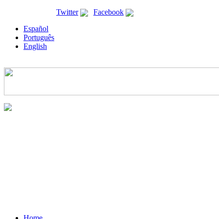
ricyt@ricyt.org |
Twitter
|
Facebook
Español
Português
English
Home