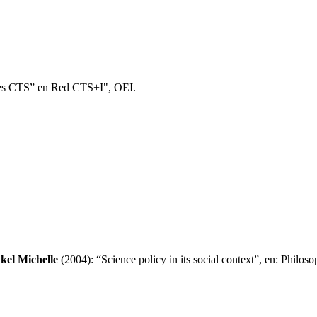
ues CTS” en Red CTS+I", OEI.
nkel Michelle
(2004): “Science policy in its social context”, en: Phil