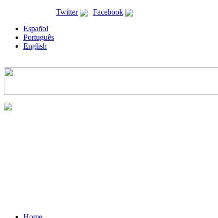
ricyt@ricyt.org |
Twitter
|
Facebook
Español
Português
English
Home