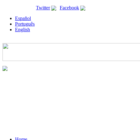
ricyt@ricyt.org |
Twitter
|
Facebook
Español
Português
English
Home