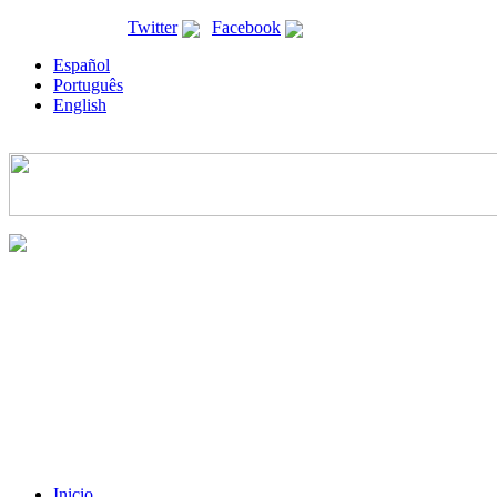
ricyt@ricyt.org |
Twitter
|
Facebook
Español
Português
English
Inicio