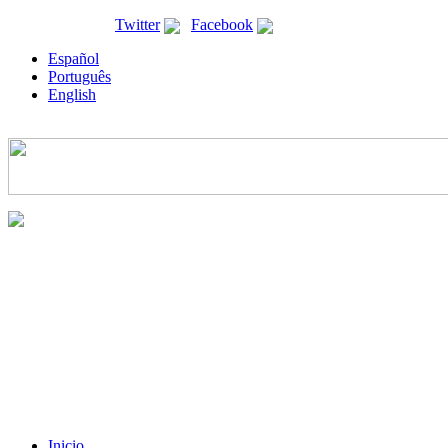
ricyt@ricyt.org |
Twitter
|
Facebook
Español
Português
English
Inicio